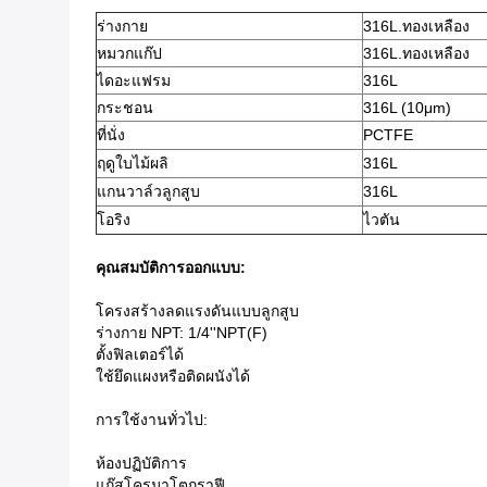
ร่างกาย
316L.ทองเหลือง
หมวกแก๊ป
316L.ทองเหลือง
ไดอะแฟรม
316L
กระชอน
316L (10
μm
)
ที่นั่ง
PCTFE
ฤดูใบไม้ผลิ
316L
แกนวาล์วลูกสูบ
316L
โอริง
ไวตัน
คุณสมบัติการออกแบบ:
โครงสร้างลดแรงดันแบบลูกสูบ
ร่างกาย NPT: 1/4''NPT(F)
ตั้งฟิลเตอร์ได้
ใช้ยึดแผงหรือติดผนังได้
การใช้งานทั่วไป:
ห้องปฏิบัติการ
แก๊สโครมาโตกราฟี