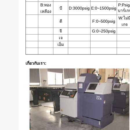
B:ทอง
P:Psig
บี
D:3000psig
E:0~1500psig
บาร์เก
เหลือง
W:ไม่ม
ดี
F:0~500psig
เกจ
จี
G:0~250psig
เจ
เอ็ม
เกี่ยวกับเรา: