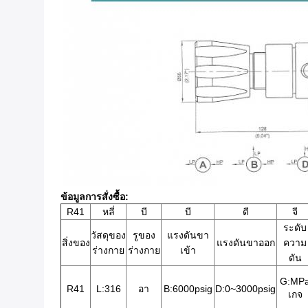
ข้อมูลการสั่งซื้อ:
R41
หลี่
บี
บี
ดี
จี
ระดับ
วัสดุของ
รูของ
แรงดันขา
สิ่งของ
แรงดันขาออก
ความ
ร่างกาย
ร่างกาย
เข้า
ดัน
G:MP
R41
L:316
อา
B:6000psig
D:0~3000psig
เกจ