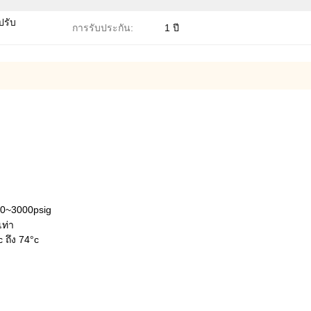
ปรับ
การรับประกัน:
1 ปี
,0~3000psig
เท่า
c ถึง 74°c