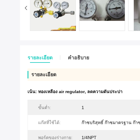
รายละเอียด
คําอธิบาย
รายละเอียด
เน้น:
ทองเหลือง air regulator
,
ลดความดันประปา
ขั้นต่ำ:
1
แก๊สที่ใช้ได้:
ก๊าซบริสุทธิ์ ก๊าซมาตรฐาน ก๊า
พอร์ตของร่างกาย:
1/4NPT