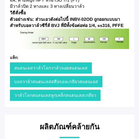
lok, ด้ายหญิง NPT หรือ ISO 7/1 (PT)
มีวาล์วปิด 2 ทางและ 3 ทางเปลี่ยนวาล์ว
วิธีสั่งซื้อ
ตัวอย่างเช่น: ส่วนเอวดังต่อไปนี้ INBV-02OD ถูกออกแบบมา
สำหรับบอลวาล์วซีรี่ส์ BVJ ที่มีทั้งข้อต่อท่อ 1/4, ss316, PFFE
แท็ก:
สแตนเลสวาล์วโลกวาล์วลอยสแตนเลส
บอลวาล์วสแตนเลสสตีลบอลเกลียวสแตนเลส
วาล์วโลกสแตนเลสลูกเหล็กสแตนเลสเกลียว
ผลิตภัณฑ์คล้ายกัน