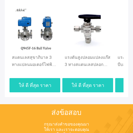
สแตนเลสสุขาภิบาล 3
แรงดันสูงปลอมแปลงแก๊ส
แรงดันต
ทางแปลนมอเตอร์ไฟฟ้า
3 ทางสแตนเลสปลอก
บีบอัดที
บอลวาล์ว
โลหะ OD บอลวาล์ว
Ferrule
ให้ ดี ที่สุด ราคา
ให้ ดี ที่สุด ราคา
ให้ 
ส่งข้อสอบ
กรุณาส่งคําขอของคุณมา
ให้เรา และเราจะตอบคุณ