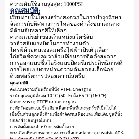
ความดันใช้งานสูงสุด: 1000PSI
คุณสมบัติ:
เรียบง่ายในโครงสร้างสะดวกในการบำรุงรักษา
จัดการกับทิศทางการไหลของคำสั่งขนาดกลาง
มีด้ามจับหลากสีให้เลือก
ความแม่นยำของตำแหน่งสวิตช์จับ
วาล์วสลับแรงบิดในการทำงานต่ำ
ไดรฟ์ด้วยตนเองลมหรือไฟฟ้าเป็นตัวเลือก
ไก่สวิตช์ควบคุมวาล์วเปลี่ยนการติดตั้งสะดวก
การออกแบบซีลโอริงแบบปิดผนึกประสิทธิภาพดี
การไหลแบบตรงผ่านความดันลดลงเล็กน้อย
ด้วยพอร์ตการปล่อยดาวน์สตรีม
คุณสมบัติ
คะแนนความดันพร้อมที่นั่ง PTFE มาตรฐาน
ระดับอุณหภูมิตั้งแต่ 10 ℃ (50 ℉) ถึง 65 ℃ (150 ℉)
ด้วยการบรรจุ PTFE แบบมาตรฐาน
กะทัดรัดออกแบบชิ้นเดียวเพื่อลดพื้นที่และจุดรั่วที่เป็นไปได้
เมื่อชิ้นส่วนลูกหนึ่งก้านเพื่อกำจัดฟันเฟืองและเพื่อแค็ปซูลที่นั่ง
บอลอย่างสมบูรณ์แบบ
การติดตั้งแผงสำหรับการติดตั้งง่าย
ทางเลือกที่หลากหลายของการเชื่อมต่อปลาย: อุปกรณ์ท่อ AFK-