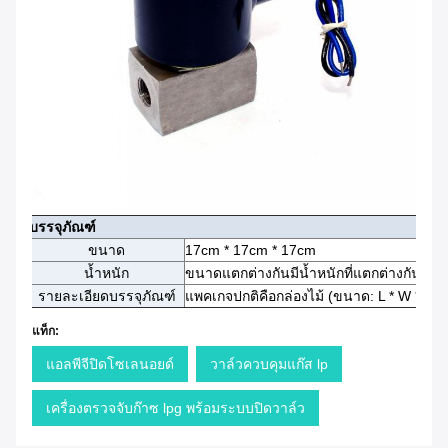
บรรจุภัณฑ์
ขนาด
17cm * 17cm * 17cm
น้ำหนัก
ขนาดแตกต่างกันมีน้ำหนักที่แตกต่างกัน
รายละเอียดบรรจุภัณฑ์
แพคเกจปกติคือกล่องไม้ (ขนาด: L * W * H)
แท็ก:
แอลพีจีปิดโซเลนอยด์
วาล์วควบคุมแก๊ส lp
เครื่องตรวจจับก๊าซ lpg พร้อมระบบปิดวาล์ว