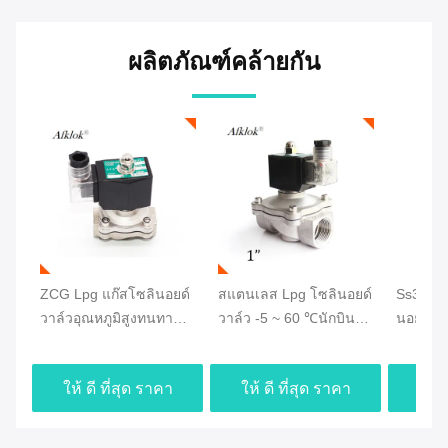
ผลิตภัณฑ์คล้ายกัน
ZCG Lpg ​​แก๊สโซลินอยด์
สแตนเลส Lpg โซลินอยด์
Ss304 L
วาล์วอุณหภูมิสูงทนทาน
วาล์ว -5 ~ 60 ℃นักบิน
นอยด์วาล
Ss304 24 โวลต์ DC
รับรอง CE
ทนทาน 
สำหรับก๊าซ 1/4 ''
แก๊ส 1/4 
ให้ ดี ที่สุด ราคา
ให้ ดี ที่สุด ราคา
ให้ 