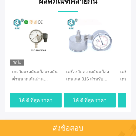
ผลิตภัณฑ์คล้ายกัน
วิดีโอ
เกจวัดแรงดันแก๊สแรงดัน
เครื่องวัดความดันแก๊สส
เครื่องว
ต่ำขนาดเส้นผ่าน
เตนเลส 316 สำหรับ
เตนเลสส
ศูนย์กลางสองเส้น
ออกซิเจนและอะเซทิลีนมี
สร้างท่อ
100/150 มม
ความแม่นยำสูง
ให้ ดี ที่สุด ราคา
ให้ ดี ที่สุด ราคา
ให้ 
ส่งข้อสอบ